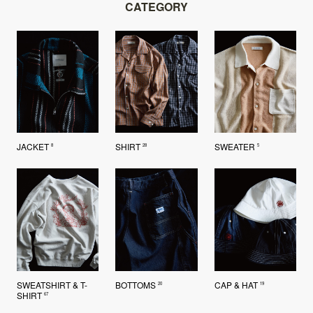
CATEGORY
た。
す。
た。
す。
JACKET
SHIRT
SWEATER
8
28
5
SWEATSHIRT & T-
BOTTOMS
CAP & HAT
20
19
SHIRT
67