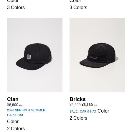
Color
Color
3 Colors
3 Colors
Clan
Bricks
元
現
¥
8,800
¥
8,800
¥
6,160
税込
税込
,
2026 SPRING & SUMMER
の
在
,
Color
SALE
CAP & HAT
CAP & HAT
価
の
2 Colors
格
価
Color
は
格
2 Colors
¥8,800
は