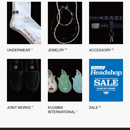
UNDERWEAR
JEWELRY
ACCESSORY
11
18
52
JOINT WORKS
KUUMBA
SALE
17
59
INTERNATIONAL
5