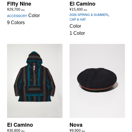
Fifty Nine
El Camino
¥
29,700
¥
15,400
税込
税込
,
2026 SPRING & SUMMER
Color
ACCESSORY
CAP & HAT
9 Colors
Color
1 Color
El Camino
Nova
¥
30,800
¥
9,900
税込
税込