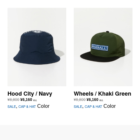
で
¥6,160
し
で
た。
す。
Hood City / Navy
Wheels / Khaki Green
元
現
元
現
¥
8,800
¥
6,160
¥
8,800
¥
6,160
税込
税込
の
在
の
在
,
Color
,
Color
SALE
CAP & HAT
SALE
CAP & HAT
価
の
価
の
格
価
格
価
は
格
は
格
¥8,800
は
¥8,800
は
で
¥6,160
で
¥6,160
し
で
し
で