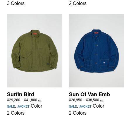
3 Colors
2 Colors
Surfin Bird
Sun Of Van Emb
価
価
¥
29,260
–
¥
41,800
¥
26,950
–
¥
38,500
税込
税込
格
格
,
Color
,
Color
SALE
JACKET
SALE
JACKET
帯:
帯:
2 Colors
2 Colors
¥29,260
¥26,950
–
–
¥41,800
¥38,500