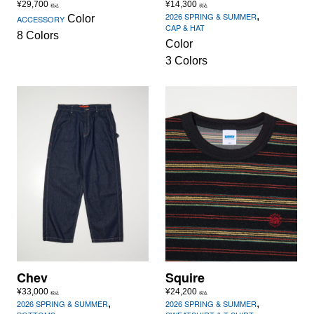
¥
29,700
¥
14,300
税込
税込
,
2026 SPRING & SUMMER
Color
ACCESSORY
CAP & HAT
8 Colors
Color
3 Colors
Chev
Squire
¥
33,000
¥
24,200
税込
税込
,
,
2026 SPRING & SUMMER
2026 SPRING & SUMMER