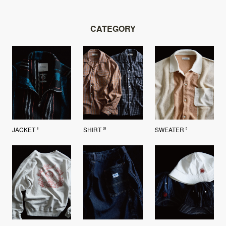
CATEGORY
JACKET
SHIRT
SWEATER
8
28
5