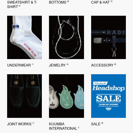
SWEATSHIRT & T-
BOTTOMS
CAP & HAT
20
19
SHIRT
67
UNDERWEAR
JEWELRY
ACCESSORY
11
18
52
JOINT WORKS
KUUMBA
SALE
17
59
INTERNATIONAL
5