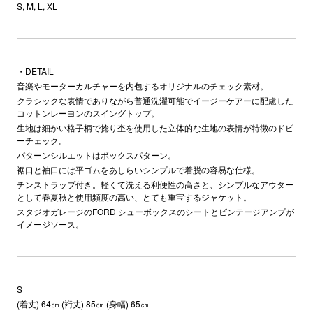
S, M, L, XL
・DETAIL
音楽やモーターカルチャーを内包するオリジナルのチェック素材。
クラシックな表情でありながら普通洗濯可能でイージーケアーに配慮した
コットンレーヨンのスイングトップ。
生地は細かい格子柄で捻り杢を使用した立体的な生地の表情が特徴のドビ
ーチェック。
パターンシルエットはボックスパターン。
裾口と袖口には平ゴムをあしらいシンプルで着脱の容易な仕様。
チンストラップ付き。軽くて洗える利便性の高さと、シンプルなアウター
として春夏秋と使用頻度の高い、とても重宝するジャケット。
スタジオガレージのFORD シューボックスのシートとビンテージアンプが
イメージソース。
S
(着丈) 64㎝ (裄丈) 85㎝ (身幅) 65㎝