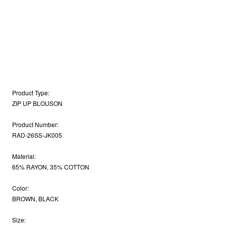
Product Type:
ZIP UP BLOUSON
Product Number:
RAD-26SS-JK005
Material:
65% RAYON, 35% COTTON
Color:
BROWN, BLACK
Size: