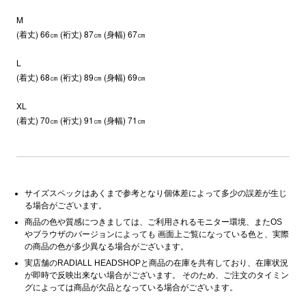
M
(着丈) 66㎝ (裄丈) 87㎝ (身幅) 67㎝
L
(着丈) 68㎝ (裄丈) 89㎝ (身幅) 69㎝
XL
(着丈) 70㎝ (裄丈) 91㎝ (身幅) 71㎝
サイズスペックはあくまで参考となり個体差によって多少の誤差が生じ
る場合がございます。
商品の色や質感につきましては、ご利用されるモニター環境、またOS
やブラウザのバージョンによっても 画面上ご覧になっている色と、実際
の商品の色が多少異なる場合がございます。
実店舗のRADIALL HEADSHOPと商品の在庫を共有しており、在庫状況
が即時で反映出来ない場合がございます。 そのため、ご注文のタイミン
グによっては商品が欠品となっている場合がございます。