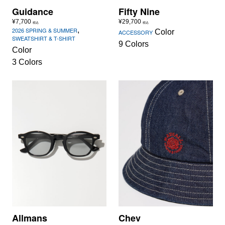
Guidance
Fifty Nine
¥
7,700
¥
29,700
税込
税込
,
2026 SPRING & SUMMER
Color
ACCESSORY
SWEATSHIRT & T-SHIRT
9 Colors
Color
3 Colors
Allmans
Chev