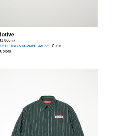
otive
41,800
税込
026 SPRING & SUMMER
JACKET
,
Color
 Colors