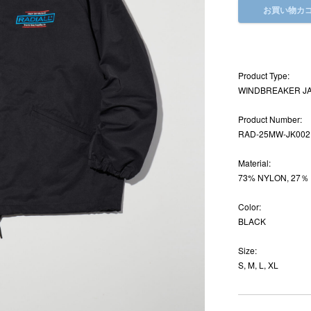
お買い物カ
Product Type:
WINDBREAKER J
Product Number:
RAD-25MW-JK002
Material:
73% NYLON, 27％
Color:
BLACK
Size:
S, M, L, XL