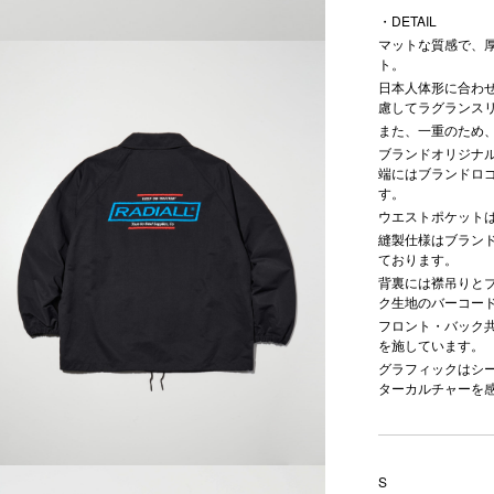
・DETAIL
マットな質感で、
ト。
日本人体形に合わ
慮してラグランス
また、一重のため
ブランドオリジナ
端にはブランドロ
す。
ウエストポケット
縫製仕様はブラン
ております。
背裏には襟吊りと
ク生地のバーコー
フロント・バック
を施しています。
グラフィックはシ
ターカルチャーを
S