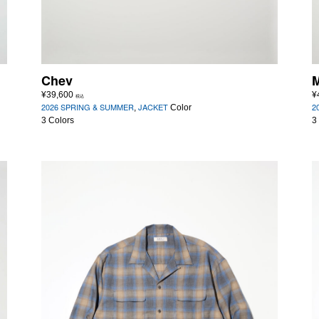
Chev
M
¥
39,600
¥
税込
2026 SPRING & SUMMER
JACKET
2
,
Color
3 Colors
3