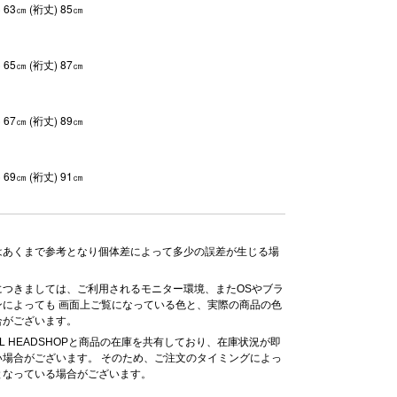
) 63㎝ (裄丈) 85㎝
) 65㎝ (裄丈) 87㎝
) 67㎝ (裄丈) 89㎝
) 69㎝ (裄丈) 91㎝
はあくまで参考となり個体差によって多少の誤差が生じる場
。
につきましては、ご利用されるモニター環境、またOSやブラ
ンによっても 画面上ご覧になっている色と、実際の商品の色
合がございます。
LL HEADSHOPと商品の在庫を共有しており、在庫状況が即
い場合がございます。 そのため、ご注文のタイミングによっ
となっている場合がございます。