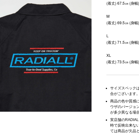
(着丈) 67.5㎝ (身幅
M
(着丈) 69.5㎝ (身幅
L
(着丈) 71.5㎝ (身幅
XL
(着丈) 73.5㎝ (身幅
サイズスペック
合がございます
商品の色や質感
ウザのバージョ
が多少異なる場
実店舗のRADIA
時で反映出来な
ては商品が欠品