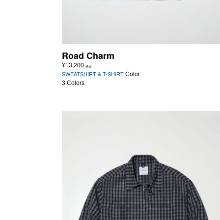
Road Charm
¥
13,200
税込
SWEATSHIRT & T-SHIRT
Color
3 Colors