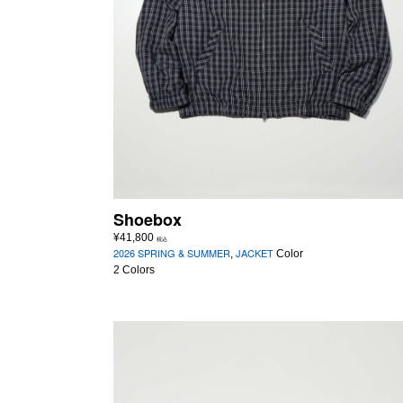
Shoebox
¥
41,800
税込
2026 SPRING & SUMMER
JACKET
,
Color
2 Colors