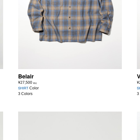
Belair
¥
27,500
¥
税込
SHIRT
S
Color
3 Colors
3