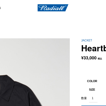
N
JACKET
Heart
¥
33,000
税込
COLOR
SIZE