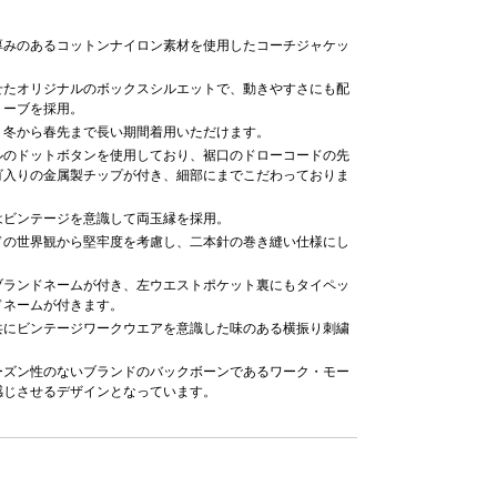
厚みのあるコットンナイロン素材を使用したコーチジャケッ
せたオリジナルのボックスシルエットで、動きやすさにも配
リーブを採用。
、冬から春先まで長い期間着用いただけます。
ルのドットボタンを使用しており、裾口のドローコードの先
ゴ入りの金属製チップが付き、細部にまでこだわっておりま
はビンテージを意識して両玉縁を採用。
ドの世界観から堅牢度を考慮し、二本針の巻き縫い仕様にし
ブランドネームが付き、左ウエストポケット裏にもタイペッ
ドネームが付きます。
共にビンテージワークウエアを意識した味のある横振り刺繍
ーズン性のないブランドのバックボーンであるワーク・モー
感じさせるデザインとなっています。