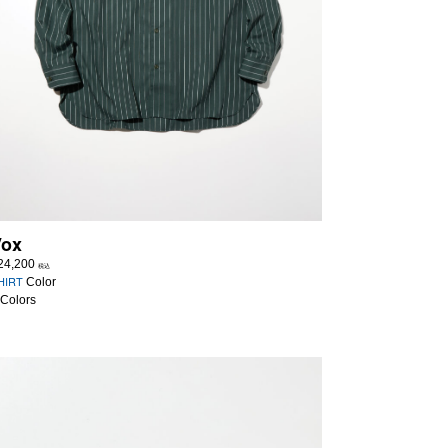
Vox
24,200
税込
HIRT
Color
 Colors