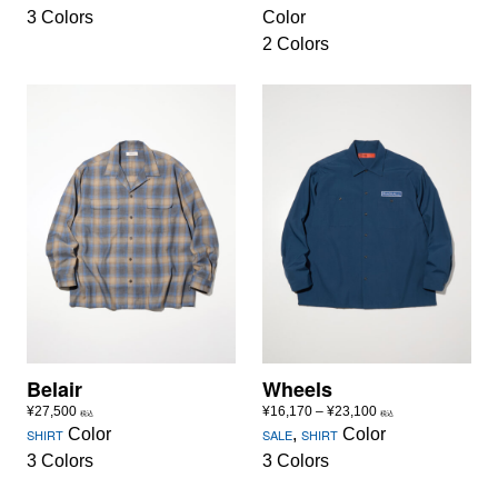
3 Colors
Color
2 Colors
Belair
Wheels
価
¥
27,500
¥
16,170
–
¥
23,100
税込
税込
格
Color
,
Color
SHIRT
SALE
SHIRT
帯:
3 Colors
3 Colors
¥16,170
–