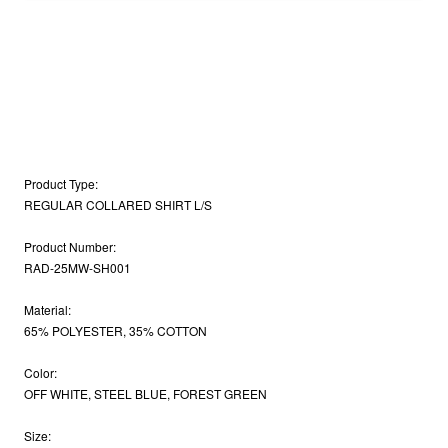
Product Type:
REGULAR COLLARED SHIRT L/S
Product Number:
RAD-25MW-SH001
Material:
65% POLYESTER, 35% COTTON
Color:
OFF WHITE, STEEL BLUE, FOREST GREEN
Size: