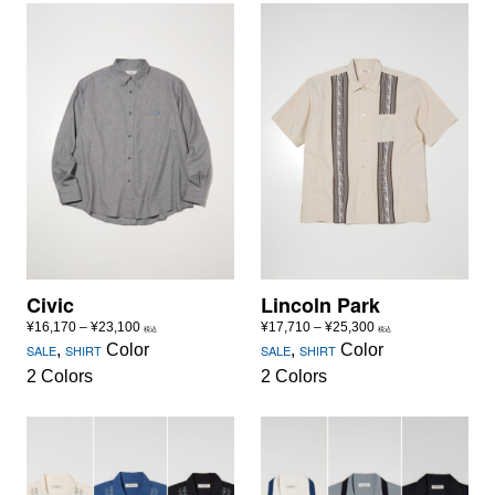
¥23,100
Civic
Lincoln Park
価
価
¥
16,170
–
¥
23,100
¥
17,710
–
¥
25,300
税込
税込
格
格
,
Color
,
Color
SALE
SHIRT
SALE
SHIRT
帯:
帯:
2 Colors
2 Colors
¥16,170
¥17,710
–
–
¥23,100
¥25,300