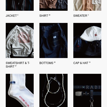
JACKET
SHIRT
SWEATER
8
28
5
SWEATSHIRT & T-
BOTTOMS
CAP & HAT
20
19
SHIRT
67