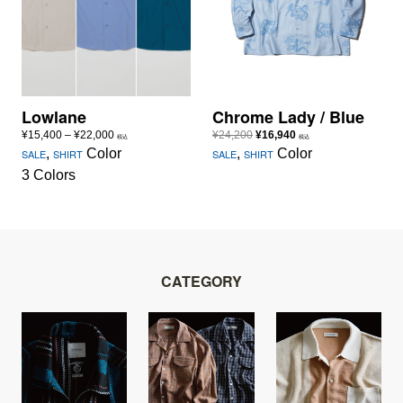
Lowlane
Chrome Lady / Blue
価
元
現
¥
15,400
–
¥
22,000
¥
24,200
¥
16,940
税込
税込
格
の
在
,
Color
,
Color
SALE
SHIRT
SALE
SHIRT
帯:
価
の
3 Colors
¥15,400
格
価
–
は
格
¥22,000
¥24,200
は
で
¥16,940
し
で
た。
す。
CATEGORY