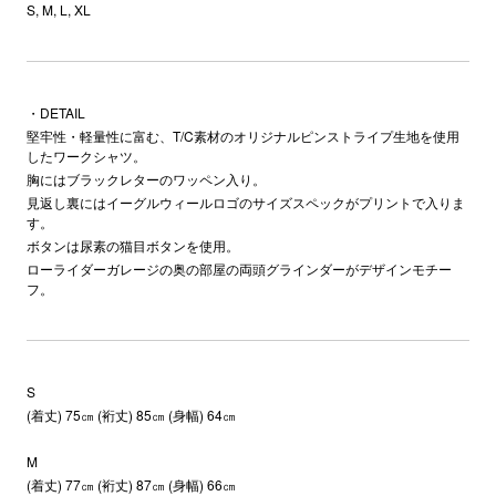
S, M, L, XL
・DETAIL
堅牢性・軽量性に富む、T/C素材のオリジナルピンストライプ生地を使用
したワークシャツ。
胸にはブラックレターのワッペン入り。
見返し裏にはイーグルウィールロゴのサイズスペックがプリントで入りま
す。
ボタンは尿素の猫目ボタンを使用。
ローライダーガレージの奥の部屋の両頭グラインダーがデザインモチー
フ。
S
(着丈) 75㎝ (裄丈) 85㎝ (身幅) 64㎝
M
(着丈) 77㎝ (裄丈) 87㎝ (身幅) 66㎝