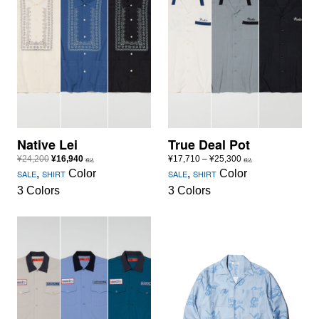
Native Lei
True Deal Pot
元
現
価
¥
24,200
¥
16,940
¥
17,710
–
¥
25,300
税込
税込
の
在
格
,
Color
,
Color
SALE
SHIRT
SALE
SHIRT
価
の
帯:
3 Colors
3 Colors
格
価
¥17,710
は
格
–
¥24,200
は
¥25,300
で
¥16,940
し
で
た。
す。