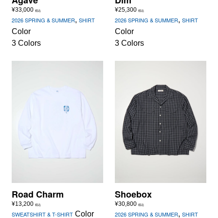
Agave
Dim
¥
33,000
¥
25,300
税込
税込
,
,
2026 SPRING & SUMMER
SHIRT
2026 SPRING & SUMMER
SHIRT
Color
Color
3 Colors
3 Colors
Road Charm
Shoebox
¥
13,200
¥
30,800
税込
税込
Color
,
SWEATSHIRT & T-SHIRT
2026 SPRING & SUMMER
SHIRT