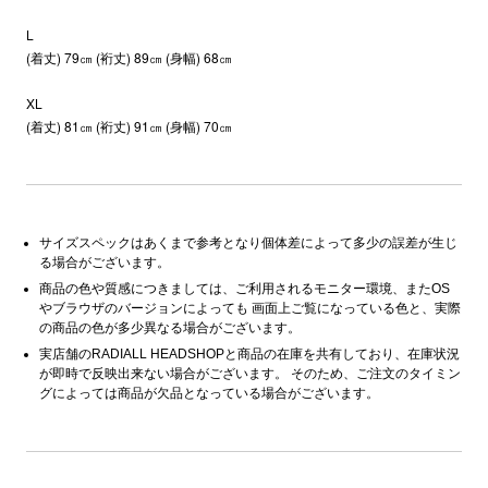
L
(着丈) 79㎝ (裄丈) 89㎝ (身幅) 68㎝
XL
(着丈) 81㎝ (裄丈) 91㎝ (身幅) 70㎝
サイズスペックはあくまで参考となり個体差によって多少の誤差が生じ
る場合がございます。
商品の色や質感につきましては、ご利用されるモニター環境、またOS
やブラウザのバージョンによっても 画面上ご覧になっている色と、実際
の商品の色が多少異なる場合がございます。
実店舗のRADIALL HEADSHOPと商品の在庫を共有しており、在庫状況
が即時で反映出来ない場合がございます。 そのため、ご注文のタイミン
グによっては商品が欠品となっている場合がございます。