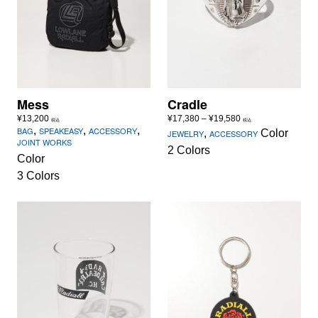
Mess
Cradle
価
¥
13,200
¥
17,380
–
¥
19,580
税込
税込
,
,
,
BAG
SPEAKEASY
ACCESSORY
格
,
Color
JEWELRY
ACCESSORY
JOINT WORKS
帯:
2 Colors
¥17,380
Color
–
3 Colors
¥19,580