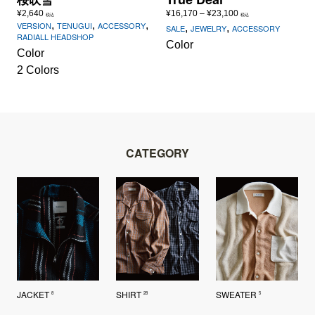
価
¥
2,640
¥
16,170
–
¥
23,100
税込
税込
,
,
,
VERSION
TENUGUI
ACCESSORY
格
,
,
SALE
JEWELRY
ACCESSORY
RADIALL HEADSHOP
帯:
Color
¥16,170
Color
–
2 Colors
¥23,100
CATEGORY
JACKET
SHIRT
SWEATER
8
28
5