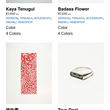
Kaya Tenugui
Badass Flower
¥
2,640
¥
2,640
税込
税込
,
,
,
,
,
,
VERSION
TENUGUI
ACCESSORY
VERSION
TENUGUI
ACCESSORY
RADIALL HEADSHOP
RADIALL HEADSHOP
Color
Color
4 Colors
4 Colors
True Deal
桜
吹
雪