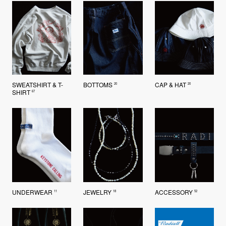
SWEATSHIRT & T-
BOTTOMS
CAP & HAT
20
20
SHIRT
67
UNDERWEAR
JEWELRY
ACCESSORY
11
18
52