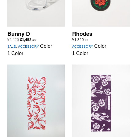
Bunny D
Rhodes
元
現
¥
2,420
¥
1,452
¥
1,320
税込
税込
の
在
,
Color
Color
SALE
ACCESSORY
ACCESSORY
価
の
1 Color
1 Color
格
価
は
格
¥2,420
は
で
¥1,452
し
で
た。
す。