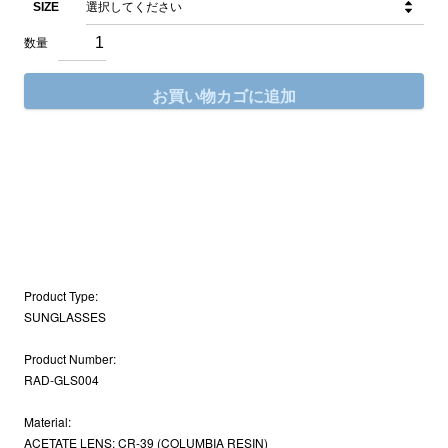
SIZE
お買い物カゴに追加
Product Type:
SUNGLASSES
Product Number:
RAD-GLS004
Material:
ACETATE LENS: CR-39 (COLUMBIA RESIN)